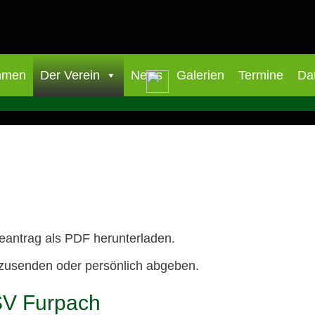
mmen
Der Verein
News
Galerien
Termine
Da
eantrag als PDF herunterladen.
zusenden oder persönlich abgeben.
SV Furpach